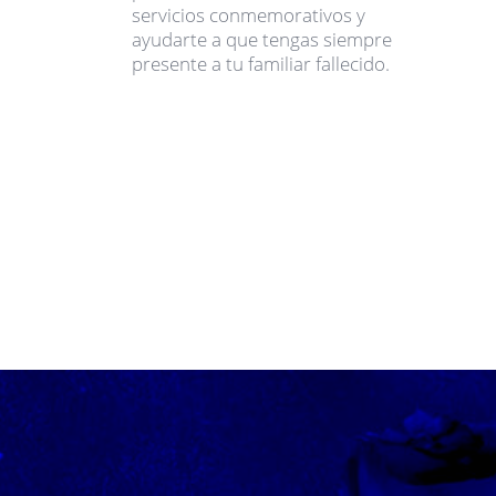
servicios conmemorativos y
ayudarte a que tengas siempre
presente a tu familiar fallecido.